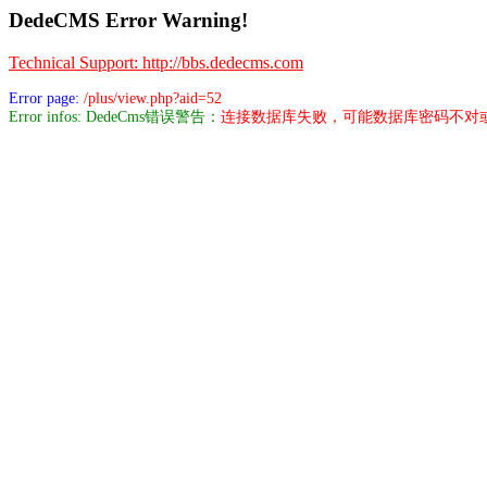
DedeCMS Error Warning!
Technical Support: http://bbs.dedecms.com
Error page:
/plus/view.php?aid=52
Error infos: DedeCms错误警告：
连接数据库失败，可能数据库密码不对