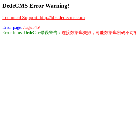
DedeCMS Error Warning!
Technical Support: http://bbs.dedecms.com
Error page:
/tags/545/
Error infos: DedeCms错误警告：
连接数据库失败，可能数据库密码不对