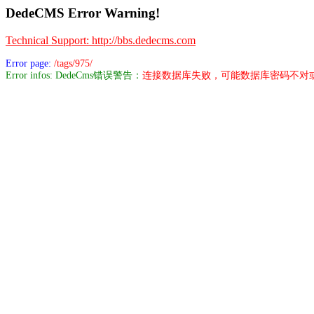
DedeCMS Error Warning!
Technical Support: http://bbs.dedecms.com
Error page:
/tags/975/
Error infos: DedeCms错误警告：
连接数据库失败，可能数据库密码不对