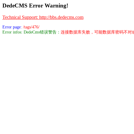
DedeCMS Error Warning!
Technical Support: http://bbs.dedecms.com
Error page:
/tags/476/
Error infos: DedeCms错误警告：
连接数据库失败，可能数据库密码不对