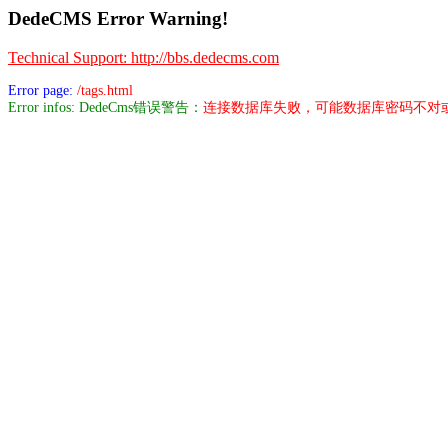
DedeCMS Error Warning!
Technical Support: http://bbs.dedecms.com
Error page:
/tags.html
Error infos: DedeCms错误警告：
连接数据库失败，可能数据库密码不对