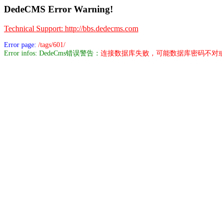
DedeCMS Error Warning!
Technical Support: http://bbs.dedecms.com
Error page:
/tags/601/
Error infos: DedeCms错误警告：
连接数据库失败，可能数据库密码不对