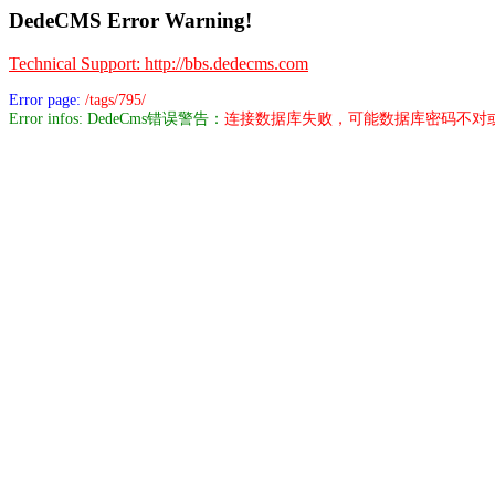
DedeCMS Error Warning!
Technical Support: http://bbs.dedecms.com
Error page:
/tags/795/
Error infos: DedeCms错误警告：
连接数据库失败，可能数据库密码不对